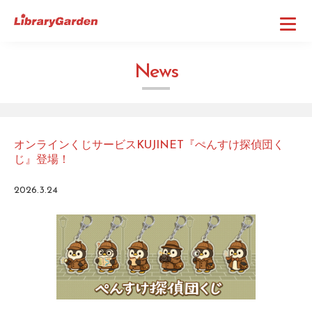
N
e
w
s
オンラインくじサービスKUJINET『ぺんすけ探偵団く
じ』登場！
2026.3.24