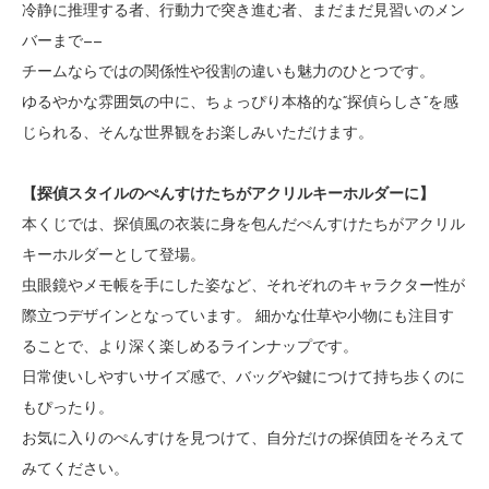
冷静に推理する者、行動力で突き進む者、まだまだ見習いのメン
バーまで——
チームならではの関係性や役割の違いも魅力のひとつです。
ゆるやかな雰囲気の中に、ちょっぴり本格的な“探偵らしさ”を感
じられる、そんな世界観をお楽しみいただけます。
【探偵スタイルのぺんすけたちがアクリルキーホルダーに】
本くじでは、探偵風の衣装に身を包んだぺんすけたちがアクリル
キーホルダーとして登場。
虫眼鏡やメモ帳を手にした姿など、それぞれのキャラクター性が
際立つデザインとなっています。 細かな仕草や小物にも注目す
ることで、より深く楽しめるラインナップです。
日常使いしやすいサイズ感で、バッグや鍵につけて持ち歩くのに
もぴったり。
お気に入りのぺんすけを見つけて、自分だけの探偵団をそろえて
みてください。