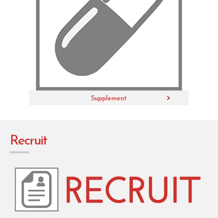
Supplement
R
e
c
r
u
i
t