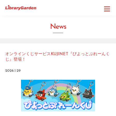
N
e
w
s
オンラインくじサービスKUJINET『ぴよっとぷれーんく
じ』登場！
2026.1.29