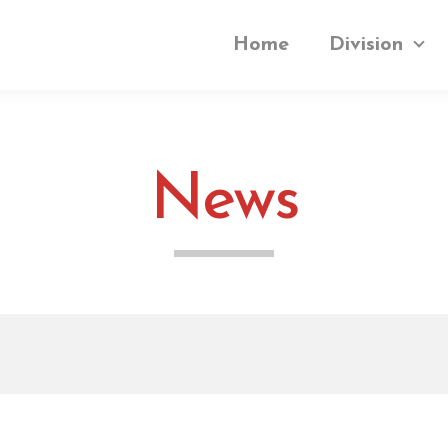
Home
Division
N
e
w
s