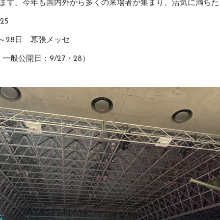
ます。今年も国内外から多くの来場者が集まり、活気に満ちた
25
～28日 幕張メッセ
一般公開日：9/27・28）